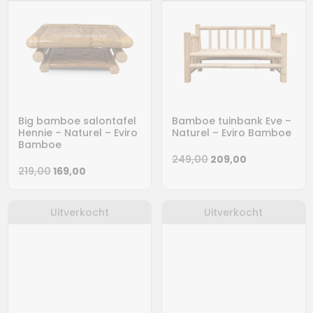
Big bamboe salontafel
Bamboe tuinbank Eve –
Hennie – Naturel – Eviro
Naturel – Eviro Bamboe
Bamboe
Oorspronkelijke
Huidige
249,00
209,00
Oorspronkelijke
Huidige
219,00
169,00
prijs
prijs
prijs
prijs
was:
is:
was:
is:
249,00.
209,00.
Uitverkocht
Uitverkocht
219,00.
169,00.