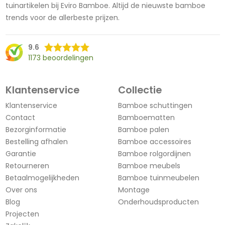
tuinartikelen bij Eviro Bamboe. Altijd de nieuwste bamboe
trends voor de allerbeste prijzen.
9.6
1173 beoordelingen
Klantenservice
Collectie
Klantenservice
Bamboe schuttingen
Contact
Bamboematten
Bezorginformatie
Bamboe palen
Bestelling afhalen
Bamboe accessoires
Garantie
Bamboe rolgordijnen
Retourneren
Bamboe meubels
Betaalmogelijkheden
Bamboe tuinmeubelen
Over ons
Montage
Blog
Onderhoudsproducten
Projecten