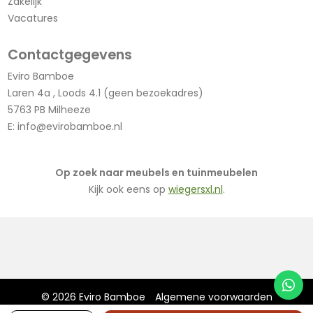
Zakelijk
Vacatures
Contactgegevens
Eviro Bamboe
Laren 4a , Loods 4.1 (geen bezoekadres)
5763 PB Milheeze
E:
info@evirobamboe.nl
Op zoek naar meubels en tuinmeubelen
Kijk ook eens op
wiegersxl.nl
.
© 2026 Eviro Bamboe
Algemene voorwaarden