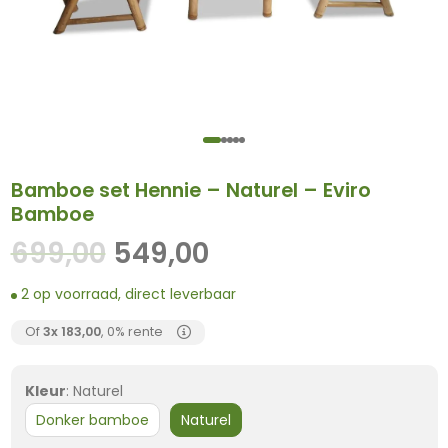
Bamboe set Hennie – Naturel – Eviro
Bamboe
Oorspronkelijke
Huidige
699,00
549,00
prijs
prijs
2 op voorraad, direct leverbaar
was:
is:
699,00.
549,00.
Of
3x
183,00
, 0% rente
Kleur
:
Naturel
Donker bamboe
Naturel