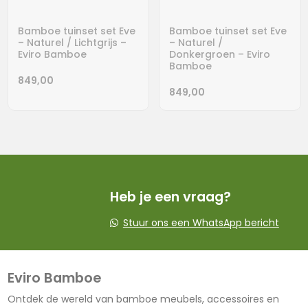
Bamboe tuinset set Eve
Bamboe tuinset set Eve
– Naturel / Lichtgrijs –
– Naturel /
Eviro Bamboe
Donkergroen – Eviro
Bamboe
849,00
849,00
Heb je een vraag?
Stuur ons een WhatsApp bericht
Eviro Bamboe
Ontdek de wereld van bamboe meubels, accessoires en