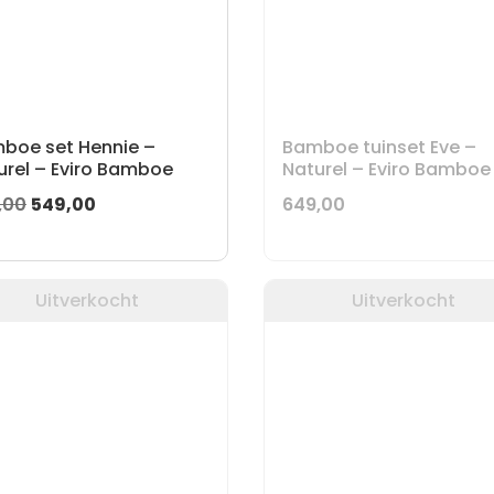
boe set Hennie –
Bamboe tuinset Eve –
urel – Eviro Bamboe
Naturel – Eviro Bamboe
Oorspronkelijke
Huidige
,00
549,00
649,00
prijs
prijs
was:
is:
699,00.
549,00.
Uitverkocht
Uitverkocht