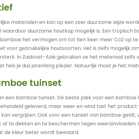
ief
lijke materialen en kan op een zeer duurzame wijze word
el waardoor duurzame houtkap mogelijk is. Een tropisch 
bamboe het vermogen om tot tien keer meer Co2 op te 
f voor gebruikelijke houtsoorten. Het is zelfs mogelijk
rsterk. In Zuidoost-Azië gebruiken ze het materiaal zelf
 heb je dus jarenlang plezier. Natuurlijk moet je het ma
mboe tuinset
an een bamboe tuinset. De beste plek voor een bamboe tu
andeld geleverd, maar weer en wind tast het product w
 kan vergrijzen. Ook voor een tuinset van bamboe geldt,
 af te dekken en te beschermen tegen weersinvloeden. In
at de kleur beter wordt bewaard.