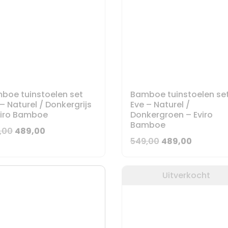
boe tuinstoelen set
Bamboe tuinstoelen se
– Naturel / Donkergrijs
Eve – Naturel /
viro Bamboe
Donkergroen – Eviro
Bamboe
Oorspronkelijke
Huidige
,00
489,00
Oorspronkelijke
Huidige
549,00
489,00
prijs
prijs
prijs
prijs
was:
is:
was:
is:
549,00.
489,00.
Uitverkocht
549,00.
489,00.