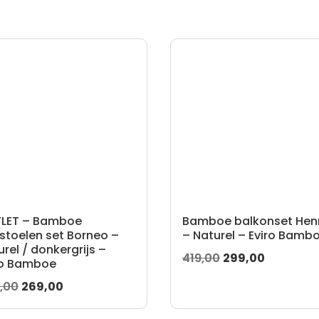
LET – Bamboe
Bamboe balkonset Hen
nstoelen set Borneo –
– Naturel – Eviro Bamb
rel / donkergrijs –
Oorspronkelijke
Huidige
419,00
299,00
ro Bamboe
prijs
prijs
Oorspronkelijke
Huidige
,00
269,00
was:
is:
prijs
prijs
419,00.
299,00.