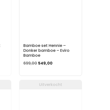
t
Bamboe set Hennie –
Donker bamboe – Eviro
Bamboe
Oorspronkelijke
Huidige
699,00
549,00
prijs
prijs
was:
is:
699,00.
549,00.
Uitverkocht