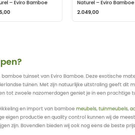
urel – Eviro Bamboe
Naturel – Eviro Bamboe
95,00
2.049,00
open?
n bamboe tuinset van Eviro Bamboe. Deze exotische mater
landse tuinen. Met zijn natuurlijke uitstraling geeft dit 
gen tot zwoele nazomerdagen geniet je in een prachtige 
twikkeling en import van bamboe
meubels
,
tuinmeubels
,
a
e eigen productie en quality control kunnen wij de meest
jgen zijn. Bovendien bieden wij ook nog eens de beste pri