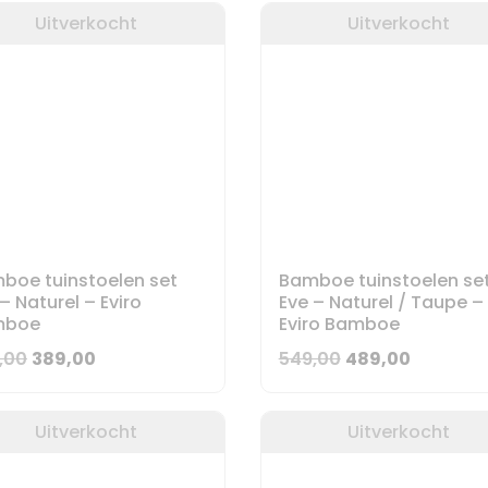
was:
is:
Uitverkocht
Uitverkocht
449,00.
269,00.
boe tuinstoelen set
Bamboe tuinstoelen se
– Naturel – Eviro
Eve – Naturel / Taupe –
mboe
Eviro Bamboe
Oorspronkelijke
Huidige
Oorspronkelijke
Huidige
,00
389,00
549,00
489,00
prijs
prijs
prijs
prijs
was:
is:
was:
is:
Uitverkocht
Uitverkocht
499,00.
389,00.
549,00.
489,00.