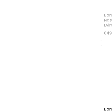
Bam
Nat
Evi
849
Bam