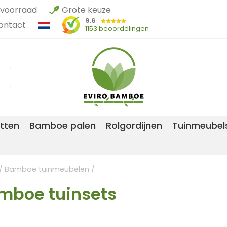
voorraad
Grote keuze
9.6
ontact
1153 beoordelingen
tten
Bamboe palen
Rolgordijnen
Tuinmeubel
/
Bamboe tuinmeubelen
/
mboe tuinsets