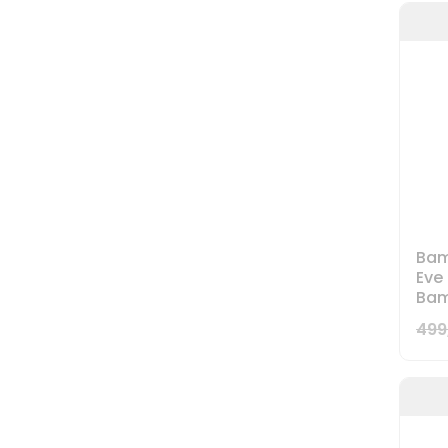
Bam
Eve 
Ba
499