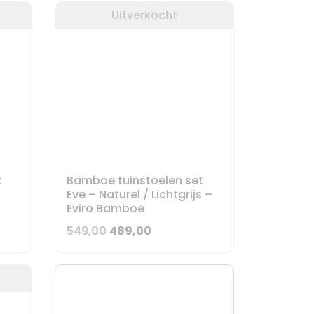
Uitverkocht
t
Bamboe tuinstoelen set
Eve – Naturel / Lichtgrijs –
Eviro Bamboe
Oorspronkelijke
Huidige
549,00
489,00
prijs
prijs
was:
is:
549,00.
489,00.