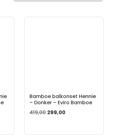
nie
Bamboe balkonset Hennie
oe
– Donker – Eviro Bamboe
Oorspronkelijke
Huidige
419,00
299,00
prijs
prijs
was:
is:
419,00.
299,00.