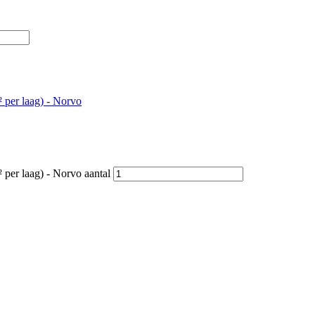
² per laag) - Norvo
² per laag) - Norvo aantal