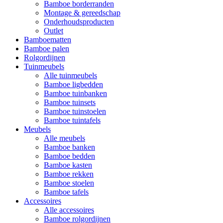
Bamboe borderranden
Montage & gereedschap
Onderhoudsproducten
Outlet
Bamboematten
Bamboe palen
Rolgordijnen
Tuinmeubels
Alle tuinmeubels
Bamboe ligbedden
Bamboe tuinbanken
Bamboe tuinsets
Bamboe tuinstoelen
Bamboe tuintafels
Meubels
Alle meubels
Bamboe banken
Bamboe bedden
Bamboe kasten
Bamboe rekken
Bamboe stoelen
Bamboe tafels
Accessoires
Alle accessoires
Bamboe rolgordijnen