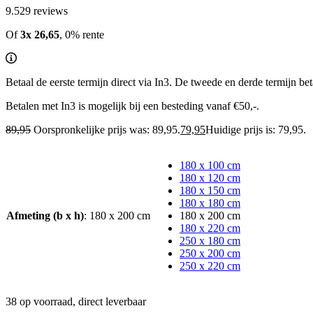
9.5
29 reviews
Of
3x
26,65
, 0% rente
Betaal de eerste termijn direct via In3. De tweede en derde termijn b
Betalen met In3 is mogelijk bij een besteding vanaf €50,-.
89,95
Oorspronkelijke prijs was: 89,95.
79,95
Huidige prijs is: 79,95.
180 x 100 cm
180 x 120 cm
180 x 150 cm
180 x 180 cm
Afmeting (b x h)
:
180 x 200 cm
180 x 200 cm
180 x 220 cm
250 x 180 cm
250 x 200 cm
250 x 220 cm
38 op voorraad, direct leverbaar