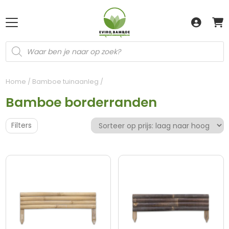
Producten
zoeken
Home
/
Bamboe tuinaanleg
/
Bamboe borderranden
Filters