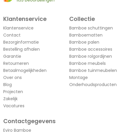
Klantenservice
Collectie
Klantenservice
Bamboe schuttingen
Contact
Bamboematten
Bezorginformatie
Bamboe palen
Bestelling afhalen
Bamboe accessoires
Garantie
Bamboe rolgordijnen
Retourneren
Bamboe meubels
Betaalmogelijkheden
Bamboe tuinmeubelen
Over ons
Montage
Blog
Onderhoudsproducten
Projecten
Zakelijk
Vacatures
Contactgegevens
Eviro Bamboe