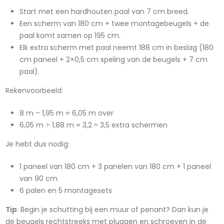
Start met een hardhouten paal van 7 cm breed.
Een scherm van 180 cm + twee montagebeugels + de
paal komt samen op 195 cm.
Elk extra scherm met paal neemt 188 cm in beslag (180
cm paneel + 2×0,5 cm speling van de beugels + 7 cm
paal).
Rekenvoorbeeld:
8 m – 1,95 m = 6,05 m over
6,05 m ÷ 1,88 m = 3,2 ≈ 3,5 extra schermen
Je hebt dus nodig:
1 paneel van 180 cm + 3 panelen van 180 cm + 1 paneel
van 90 cm
6 palen en 5 montagesets
Tip
: Begin je schutting bij een muur of penant? Dan kun je
de beugels rechtstreeks met pluggen en schroeven in de