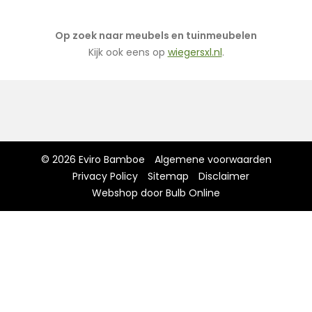
Op zoek naar meubels en tuinmeubelen
Kijk ook eens op
wiegersxl.nl
.
© 2026 Eviro Bamboe
Algemene voorwaarden
Privacy Policy
Sitemap
Disclaimer
Webshop door Bulb Online