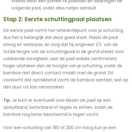
steeds eerst een paneel te plaatsen en daartegen de
volgende paal, zodat alles netjes aansluit.
Stap 2: Eerste schuttingpaal plaatsen
De eerste paal vormt het referentiepunt voor je schutting,
dus het is belangrijk dat deze goed staat. Plaats de paal
stevig en waterpas, en zorg dat hij ongeveer 1/3 van de
totale lengte van de schuttingpaal in de grond steekt voor
voldoende stevigheid. Laat de paal enkele centimeters
hoger uitsteken dan de hoogte van je schutting, zodat de
bamboe niet direct contact maakt met de grond. Dit
voorkomt dat optrekkend vocht de bamboe aantast, wat op
den duur rot kan veroorzaken.
Tip
: Je kunt er eventueel voor kiezen de paal op een
opsluitband, betonband of tegels te zetten, zodat de
bamboe nog beter beschermd is tegen vocht.
Voor een schutting van 180 of 200 cm hoog kun je een