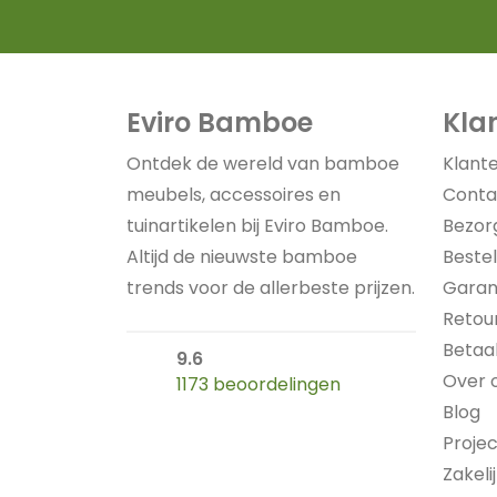
Eviro Bamboe
Kla
Ontdek de wereld van bamboe
Klant
meubels, accessoires en
Conta
tuinartikelen bij Eviro Bamboe.
Bezor
Altijd de nieuwste bamboe
Bestel
trends voor de allerbeste prijzen.
Garan
Retou
Betaa
9.6
Over 
1173 beoordelingen
Blog
Proje
Zakeli