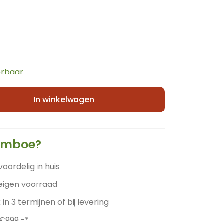
erbaar
In winkelwagen
amboe?
voordelig in huis
 eigen voorraad
 in 3 termijnen of bij levering
 €999,-*