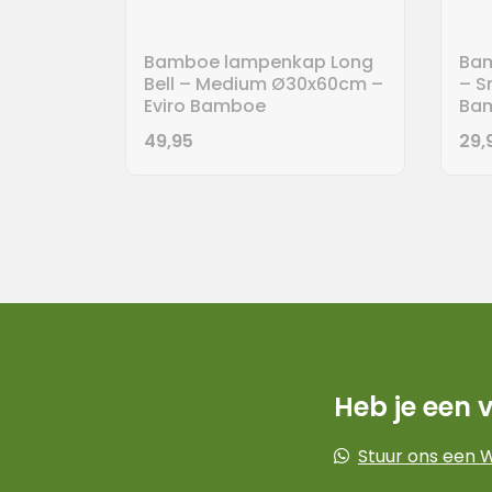
Bamboe lampenkap Long
Ba
Bell – Medium Ø30x60cm –
– S
Eviro Bamboe
Ba
49,95
29,
Heb je een 
Stuur ons een 