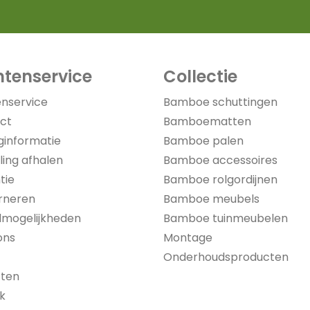
ntenservice
Collectie
enservice
Bamboe schuttingen
ct
Bamboematten
ginformatie
Bamboe palen
ling afhalen
Bamboe accessoires
tie
Bamboe rolgordijnen
rneren
Bamboe meubels
lmogelijkheden
Bamboe tuinmeubelen
ons
Montage
Onderhoudsproducten
cten
jk