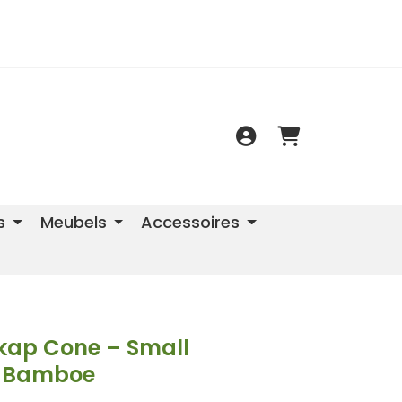
s
Meubels
Accessoires
ap Cone – Small
o Bamboe