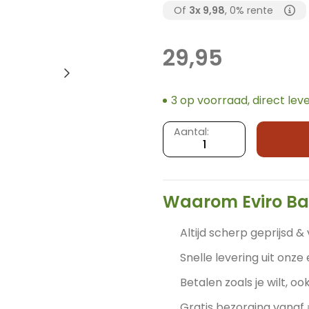
Of
3x
9,98
, 0% rente
29,95
3 op voorraad, direct lev
Bamboe
Aantal:
lampenkap
Cone
-
Small
Waarom Eviro B
Ø20x30cm-
Eviro
Altijd scherp geprijsd & 
Bamboe
Snelle levering uit onze
aantal
Betalen zoals je wilt, ook
Gratis bezorging vanaf