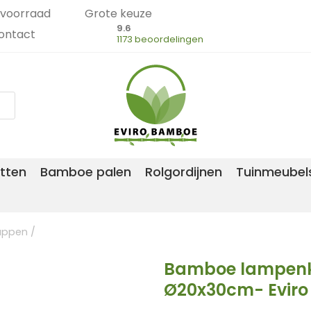
voorraad
Grote keuze
9.6
ontact
1173 beoordelingen
tten
Bamboe palen
Rolgordijnen
Tuinmeubel
appen
/
Bamboe lampenk
Ø20x30cm- Evir