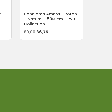
n –
Hanglamp Amara – Rotan
– Naturel – 50Ø cm – PVB
Collection
Oorspronkelijke
Huidige
89,00
66,75
prijs
prijs
was:
is:
89,00.
66,75.