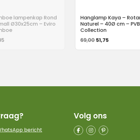
mboe lampenkap Rond
Hanglamp Kaya – Rota
mall Ø30x25cm – Eviro
Naturel – 40Ø cm – PVB
mboe
Collection
Oorspronkelijke
Huidige
95
69,00
51,75
prijs
prijs
was:
is:
69,00.
51,75.
vraag?
Volg ons
WhatsApp bericht