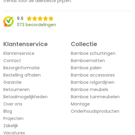
trends voor de allerbeste prijzen.
9.6
1173 beoordelingen
Klantenservice
Collectie
Klantenservice
Bamboe schuttingen
Contact
Bamboematten
Bezorginformatie
Bamboe palen
Bestelling afhalen
Bamboe accessoires
Garantie
Bamboe rolgordijnen
Retourneren
Bamboe meubels
Betaalmogelijkheden
Bamboe tuinmeubelen
Over ons
Montage
Blog
Onderhoudsproducten
Projecten
Zakelijk
Vacatures