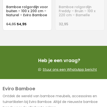
Bamboe rolgordijn voor
Bamboe rolgordijn
buiten – 100 x 200 cm –
Freddy – Bruin – 100 x
Naturel – Eviro Bamboe
220 cm – Bamelle
Oorspronkelijke
Huidige
64,95
54,95
32,95
prijs
prijs
was:
is:
64,95.
54,95.
Heb je een vraag?
Stuur ons een WhatsApp bericht
Eviro Bamboe
Ontdek de wereld van bamboe meubels, accessoires en
tuinartikelen bij Eviro Bamboe. Altijd de nieuwste bamboe