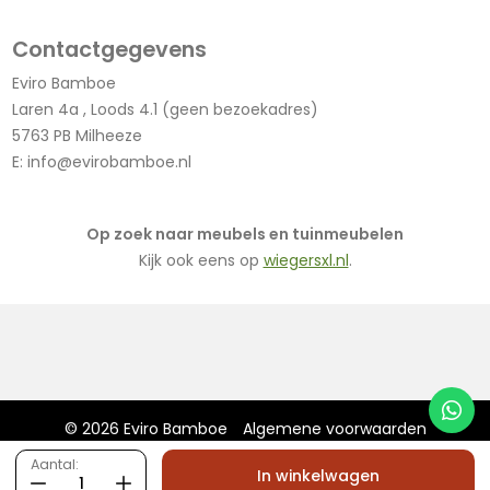
Contactgegevens
Eviro Bamboe
Laren 4a , Loods 4.1 (geen bezoekadres)
5763 PB Milheeze
E:
info@evirobamboe.nl
Op zoek naar meubels en tuinmeubelen
Kijk ook eens op
wiegersxl.nl
.
© 2026 Eviro Bamboe
Algemene voorwaarden
Privacy Policy
Sitemap
Disclaimer
Bamboe
Aantal:
In winkelwagen
Webshop door Bulb Online
rolgordijn