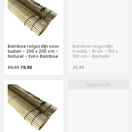
Bamboe rolgordijn voor
Bamboe rolgordijn
buiten – 200 x 200 cm –
Freddy – Bruin – 150 x
Naturel – Eviro Bamboe
160 cm – Bamelle
Oorspronkelijke
Huidige
89,95
79,95
35,95
prijs
prijs
was:
is:
Uitverkocht
89,95.
79,95.