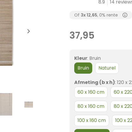
8.9
14 review
Of
3x
12,65
, 0% rente
37,95
Kleur
:
Bruin
Bruin
Naturel
Afmeting (b x h)
:
120 x 
60 x 160 cm
60 x 22
80 x 160 cm
80 x 22
100 x 160 cm
100 x 