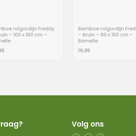
boe rolgordijn Freddy
Bamboe rolgordijn Fre
ruin – 100 x 160 cm –
– Bruin – 80 x 160 cm –
elle
Bamelle
95
19,95
vraag?
Volg ons