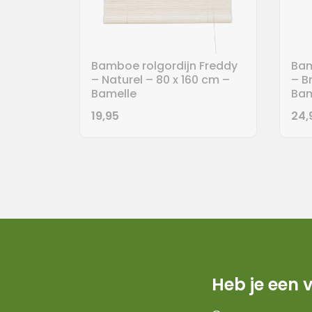
Bamboe rolgordijn Freddy
Bam
– Naturel – 80 x 160 cm –
– B
Bamelle
Bam
19,95
24,
Heb je een 