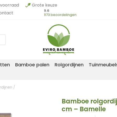
voorraad
Grote keuze
9.6
ontact
1173 beoordelingen
tten
Bamboe palen
Rolgordijnen
Tuinmeubel
dijnen
/
Bamboe rolgordijn
cm – Bamelle