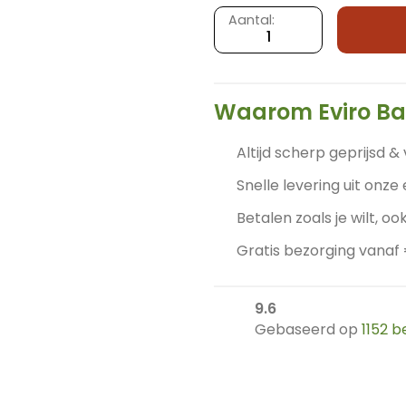
Bamboe
Aantal:
rolgordijn
Zoë
-
Naturel
Waarom Eviro B
-
100
Altijd scherp geprijsd & 
x
Snelle levering uit onze
220
cm
Betalen zoals je wilt, ook
-
Gratis bezorging vanaf
Bamelle
aantal
9.6
Gebaseerd op
1152 