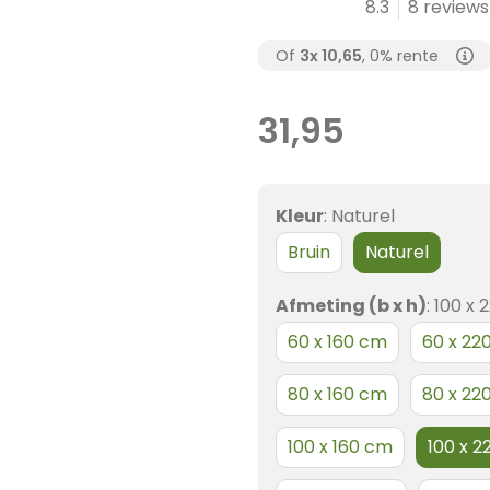
8.3
8 reviews
Of
3x
10,65
, 0% rente
31,95
Kleur
:
Naturel
Bruin
Naturel
Afmeting (b x h)
:
100 x 
60 x 160 cm
60 x 22
80 x 160 cm
80 x 22
100 x 160 cm
100 x 