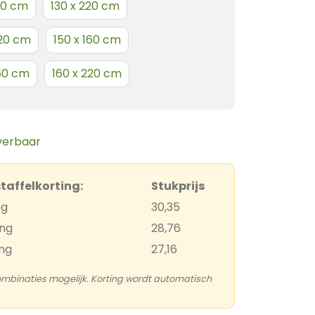
160 cm
130 x 220 cm
220 cm
150 x 160 cm
160 cm
160 x 220 cm
everbaar
staffelkorting:
Stukprijs
ng
30,35
ing
28,76
ing
27,16
combinaties mogelijk. Korting wordt automatisch