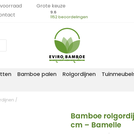
voorraad
Grote keuze
9.6
ontact
1152 beoordelingen
tten
Bamboe palen
Rolgordijnen
Tuinmeubel
dijnen
/
Bamboe rolgordijn
cm – Bamelle