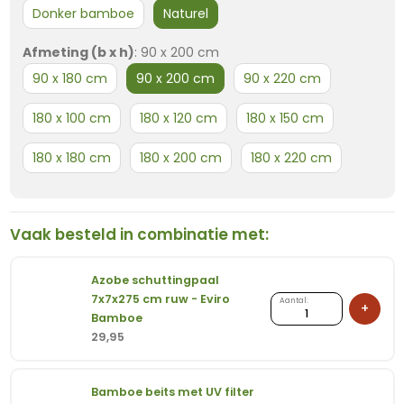
Donker bamboe
Naturel
Afmeting (b x h)
:
90 x 200 cm
90 x 180 cm
90 x 200 cm
90 x 220 cm
180 x 100 cm
180 x 120 cm
180 x 150 cm
180 x 180 cm
180 x 200 cm
180 x 220 cm
Vaak besteld in combinatie met:
Azobe schuttingpaal
7x7x275 cm ruw - Eviro
Azobe
Aantal:
+
Bamboe
schuttingpaal
29,95
7x7x275
cm
ruw
Bamboe beits met UV filter
-