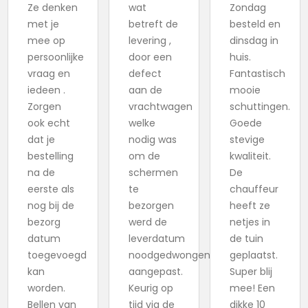
Ze denken
wat
Zondag
met je
betreft de
besteld en
mee op
levering ,
dinsdag in
persoonlijke
door een
huis.
vraag en
defect
Fantastisch
iedeen .
aan de
mooie
Zorgen
vrachtwagen
schuttingen.
ook echt
welke
Goede
dat je
nodig was
stevige
bestelling
om de
kwaliteit.
na de
schermen
De
eerste als
te
chauffeur
nog bij de
bezorgen
heeft ze
bezorg
werd de
netjes in
datum
leverdatum
de tuin
toegevoegd
noodgedwongen
geplaatst.
kan
aangepast.
Super blij
worden.
Keurig op
mee! Een
Bellen van
tijd via de
dikke 10