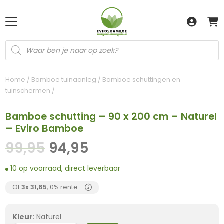
Producten
zoeken
Home
/
Bamboe tuinaanleg
/
Bamboe schuttingen en
tuinschermen
/
Bamboe schutting – 90 x 200 cm – Naturel
– Eviro Bamboe
Oorspronkelijke
Huidige
99,95
94,95
prijs
prijs
10 op voorraad, direct leverbaar
was:
is:
99,95.
94,95.
Of
3x
31,65
, 0% rente
Kleur
:
Naturel