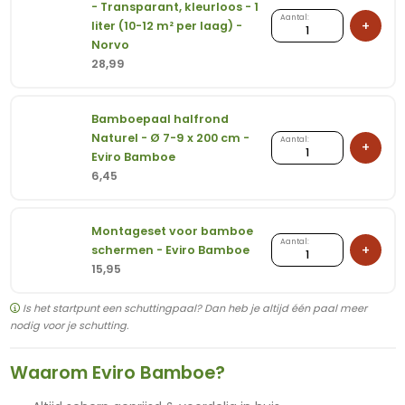
- Transparant, kleurloos - 1
Eviro
Bamboe
Aantal:
+
liter (10-12 m² per laag) -
Bamboe
beits
Norvo
aantal
met
28,99
UV
filter
-
Bamboepaal halfrond
Transparant,
Naturel - Ø 7-9 x 200 cm -
Bamboepaal
Aantal:
+
kleurloos
Eviro Bamboe
halfrond
-
6,45
Naturel
1
-
liter
Ø
(10-
Montageset voor bamboe
7-
Montageset
12
Aantal:
+
schermen - Eviro Bamboe
9
voor
m²
15,95
x
bamboe
per
200
schermen
laag)
Is het startpunt een schuttingpaal? Dan heb je altijd één paal meer
cm
-
-
nodig voor je schutting.
-
Eviro
Norvo
Eviro
Bamboe
aantal
Bamboe
Waarom Eviro Bamboe?
aantal
aantal