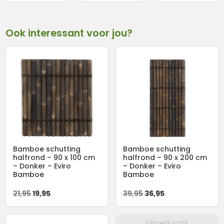
Ook interessant voor jou?
Bamboe schutting
Bamboe schutting
halfrond – 90 x 100 cm
halfrond – 90 x 200 cm
– Donker – Eviro
– Donker – Eviro
Bamboe
Bamboe
Oorspronkelijke
Huidige
Oorspronkelijke
Huidige
21,95
19,95
39,95
36,95
prijs
prijs
prijs
prijs
was:
is:
was:
is:
Uitverkocht