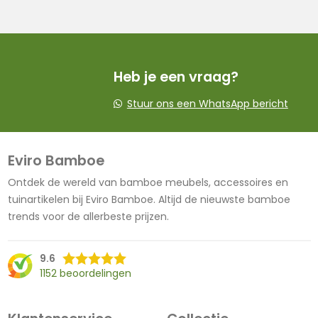
was:
is:
was:
is:
64,95.
54,95.
79,95.
69,95.
Heb je een vraag?
Stuur ons een WhatsApp bericht
Eviro Bamboe
Ontdek de wereld van bamboe meubels, accessoires en
tuinartikelen bij Eviro Bamboe. Altijd de nieuwste bamboe
trends voor de allerbeste prijzen.
9.6
1152 beoordelingen