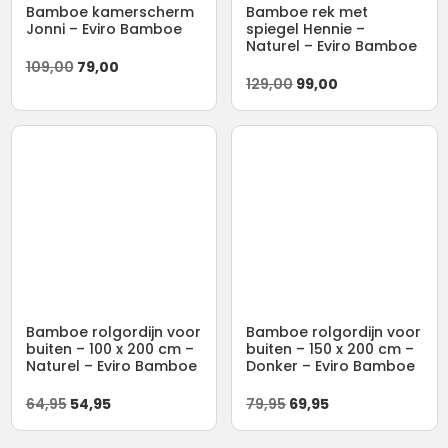
Bamboe kamerscherm
Bamboe rek met
Jonni – Eviro Bamboe
spiegel Hennie –
Naturel – Eviro Bamboe
Oorspronkelijke
Huidige
109,00
79,00
Oorspronkelijke
Huidige
129,00
99,00
prijs
prijs
prijs
prijs
was:
is:
was:
is:
109,00.
79,00.
129,00.
99,00.
Bamboe rolgordijn voor
Bamboe rolgordijn voor
buiten – 100 x 200 cm –
buiten – 150 x 200 cm –
Naturel – Eviro Bamboe
Donker – Eviro Bamboe
Oorspronkelijke
Huidige
Oorspronkelijke
Huidige
64,95
54,95
79,95
69,95
prijs
prijs
prijs
prijs