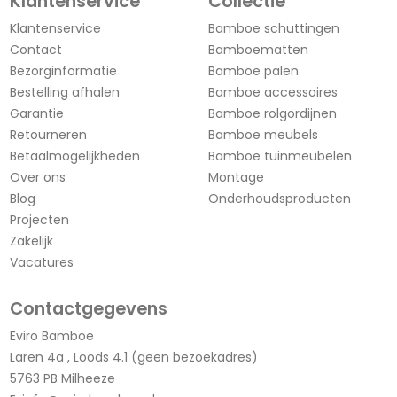
Klantenservice
Collectie
Klantenservice
Bamboe schuttingen
Contact
Bamboematten
Bezorginformatie
Bamboe palen
Bestelling afhalen
Bamboe accessoires
Garantie
Bamboe rolgordijnen
Retourneren
Bamboe meubels
Betaalmogelijkheden
Bamboe tuinmeubelen
Over ons
Montage
Blog
Onderhoudsproducten
Projecten
Zakelijk
Vacatures
Contactgegevens
Eviro Bamboe
Laren 4a , Loods 4.1 (geen bezoekadres)
5763 PB Milheeze