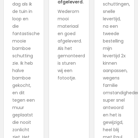
afgeleverd.
dag als ik
schuttingen,
de tuin in
Wederom
snelle
loop en
mooi
levertijd,
die
materiaal
na een
fantastische
en goed
tweede
mooie
afgeleverd.
bestelling
bamboe
Als het
mijn
schutting
gemonteerd
levertijd 2x
zie. Ik heb
is sturen
kinnen
halve
wij een
aanpassen,
bamboe
fotootje.
wegens
gekocht,
familie
en dit
omstandighede
tegen een
super snel
muur
antwoord
geplaatst
en het is
die nooit
gewijzigd,
zonlicht
heel blij
ziet. Het
met Paul,