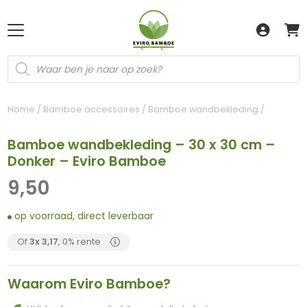
Producten
zoeken
Home
/
Bamboe accessoires
/
Bamboe wandbekleding
/
Bamboe wandbekleding – 30 x 30 cm –
Donker – Eviro Bamboe
9,50
op voorraad, direct leverbaar
Of
3x
3,17
, 0% rente
Waarom Eviro Bamboe?