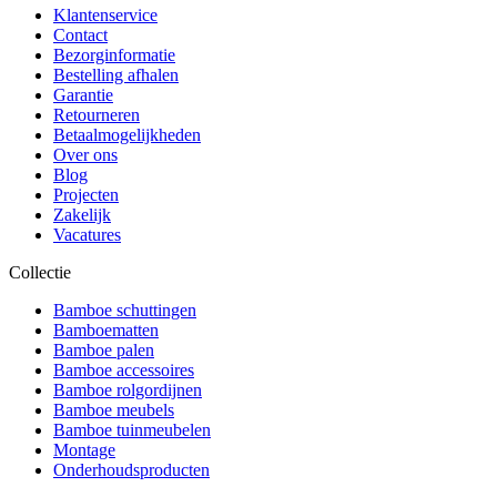
Klantenservice
Contact
Bezorginformatie
Bestelling afhalen
Garantie
Retourneren
Betaalmogelijkheden
Over ons
Blog
Projecten
Zakelijk
Vacatures
Collectie
Bamboe schuttingen
Bamboematten
Bamboe palen
Bamboe accessoires
Bamboe rolgordijnen
Bamboe meubels
Bamboe tuinmeubelen
Montage
Onderhoudsproducten