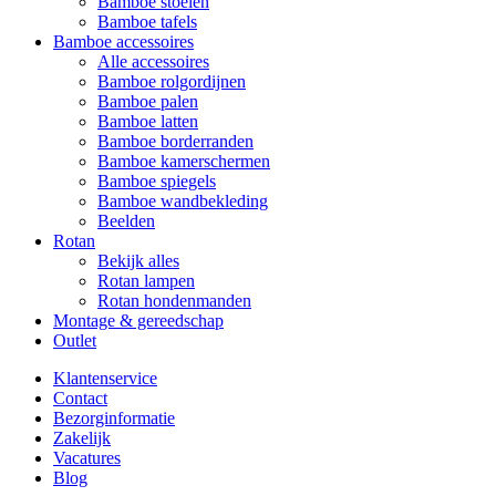
Bamboe stoelen
Bamboe tafels
Bamboe accessoires
Alle accessoires
Bamboe rolgordijnen
Bamboe palen
Bamboe latten
Bamboe borderranden
Bamboe kamerschermen
Bamboe spiegels
Bamboe wandbekleding
Beelden
Rotan
Bekijk alles
Rotan lampen
Rotan hondenmanden
Montage & gereedschap
Outlet
Klantenservice
Contact
Bezorginformatie
Zakelijk
Vacatures
Blog