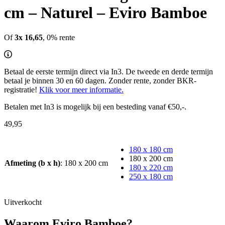
cm – Naturel – Eviro Bamboe
Of
3x
16,65
, 0% rente
Betaal de eerste termijn direct via In3. De tweede en derde termijn
betaal je binnen 30 en 60 dagen. Zonder rente, zonder BKR-
registratie!
Klik voor meer informatie.
Betalen met In3 is mogelijk bij een besteding vanaf €50,-.
49,95
180 x 180 cm
180 x 200 cm
Afmeting (b x h)
:
180 x 200 cm
180 x 220 cm
250 x 180 cm
Uitverkocht
Waarom Eviro Bamboe?