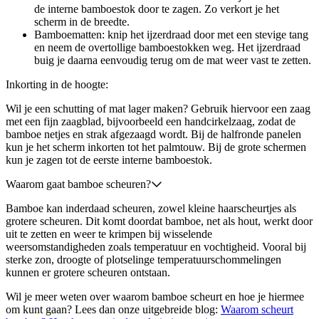
de interne bamboestok door te zagen. Zo verkort je het
scherm in de breedte.
Bamboematten: knip het ijzerdraad door met een stevige tang
en neem de overtollige bamboestokken weg. Het ijzerdraad
buig je daarna eenvoudig terug om de mat weer vast te zetten.
Inkorting in de hoogte:
Wil je een schutting of mat lager maken? Gebruik hiervoor een zaag
met een fijn zaagblad, bijvoorbeeld een handcirkelzaag, zodat de
bamboe netjes en strak afgezaagd wordt. Bij de halfronde panelen
kun je het scherm inkorten tot het palmtouw. Bij de grote schermen
kun je zagen tot de eerste interne bamboestok.
Waarom gaat bamboe scheuren?
Bamboe kan inderdaad scheuren, zowel kleine haarscheurtjes als
grotere scheuren. Dit komt doordat bamboe, net als hout, werkt door
uit te zetten en weer te krimpen bij wisselende
weersomstandigheden zoals temperatuur en vochtigheid. Vooral bij
sterke zon, droogte of plotselinge temperatuurschommelingen
kunnen er grotere scheuren ontstaan.
Wil je meer weten over waarom bamboe scheurt en hoe je hiermee
om kunt gaan? Lees dan onze uitgebreide blog:
Waarom scheurt