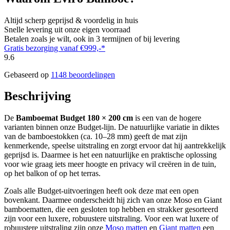
Altijd scherp geprijsd & voordelig in huis
Snelle levering uit onze eigen voorraad
Betalen zoals je wilt, ook in 3 termijnen of bij levering
Gratis bezorging vanaf €999,-*
9.6
Gebaseerd op
1148 beoordelingen
Beschrijving
De
Bamboemat Budget 180 × 200 cm
is een van de hogere
varianten binnen onze Budget-lijn. De natuurlijke variatie in diktes
van de bamboestokken (ca. 10–28 mm) geeft de mat zijn
kenmerkende, speelse uitstraling en zorgt ervoor dat hij aantrekkelijk
geprijsd is. Daarmee is het een natuurlijke en praktische oplossing
voor wie graag iets meer hoogte en privacy wil creëren in de tuin,
op het balkon of op het terras.
Zoals alle Budget-uitvoeringen heeft ook deze mat een open
bovenkant. Daarmee onderscheidt hij zich van onze Moso en Giant
bamboematten, die een gesloten top hebben en strakker gesorteerd
zijn voor een luxere, robuustere uitstraling. Voor een wat luxere of
robuustere uitstraling zijn onze
Moso matten
en
Giant matten
een