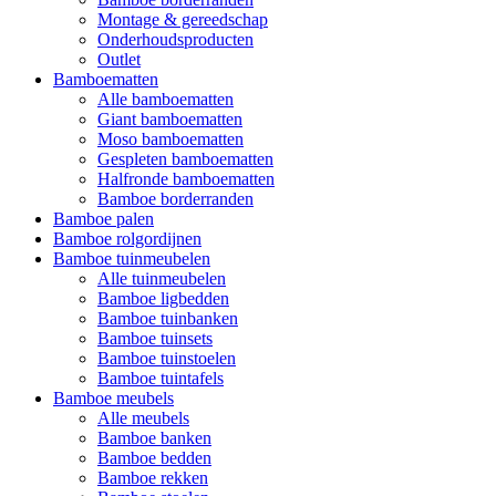
Montage & gereedschap
Onderhoudsproducten
Outlet
Bamboematten
Alle bamboematten
Giant bamboematten
Moso bamboematten
Gespleten bamboematten
Halfronde bamboematten
Bamboe borderranden
Bamboe palen
Bamboe rolgordijnen
Bamboe tuinmeubelen
Alle tuinmeubelen
Bamboe ligbedden
Bamboe tuinbanken
Bamboe tuinsets
Bamboe tuinstoelen
Bamboe tuintafels
Bamboe meubels
Alle meubels
Bamboe banken
Bamboe bedden
Bamboe rekken