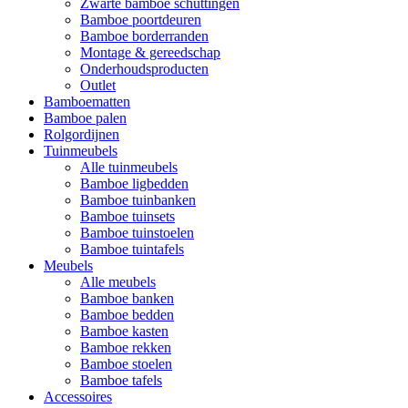
Zwarte bamboe schuttingen
Bamboe poortdeuren
Bamboe borderranden
Montage & gereedschap
Onderhoudsproducten
Outlet
Bamboematten
Bamboe palen
Rolgordijnen
Tuinmeubels
Alle tuinmeubels
Bamboe ligbedden
Bamboe tuinbanken
Bamboe tuinsets
Bamboe tuinstoelen
Bamboe tuintafels
Meubels
Alle meubels
Bamboe banken
Bamboe bedden
Bamboe kasten
Bamboe rekken
Bamboe stoelen
Bamboe tafels
Accessoires