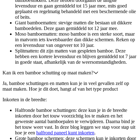
bamboestokken. Deze hebben doorgaans de langste
levensduur en gaan gemiddeld tot 15 jaar mee, mits goed
geplaatst en regelmatig behandeld met een beschermende olie
of beits.
Giant bamboematten: stevige matten die bestaan uit dikkere
bamboedelen. Deze gaan gemiddeld tot 12 jaar mee.
Moso bamboematten: moso bamboe is een sterke soort, maar
in matvorm iets kwetsbaarder dan dikke schermen. Reken op
een levensduur van ongeveer tot 10 jaar.
Splitmatten
:
dit zijn matten van gespleten bamboe. Deze
hebben een kortere levensduur en blijven gemiddeld tot 7 jaar
in goede staat, afhankelijk van de weersomstandigheden.
Kan ik een bamboe schutting op maat maken?
Ja, bamboe schuttingen en matten kun je in veel gevallen zelf op
maat maken. Hoe je dit doet, hangt af van het type product
Inkorten in de breedte:
Halfronde bamboe schuttingen: deze kun je in de breedte
inkorten door het touw voorzichtig los te maken en het
gewenste aantal bamboepalen te verwijderen. Daarna bind je
het touw weer vast. In deze blog leggen we stap voor stap uit
hoe je een
halfrond paneel kunt inkorten
.
Grote bamboe schermen: deze schermen kun je inkorten door