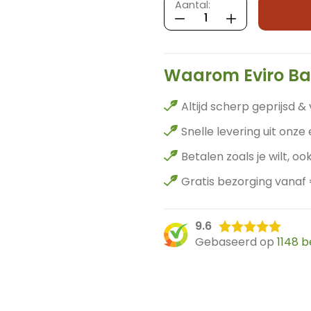
Gevlochten
Aantal:
bamboe
schutting
Horizontaal
-
Waarom Eviro B
90
x
Altijd scherp geprijsd & 
180
Snelle levering uit onze
cm
-
Betalen zoals je wilt, ook
Donker
Gratis bezorging vanaf
-
Eviro
Bamboe
9.6
aantal
Gebaseerd op
1148 