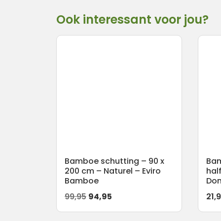
Ook interessant voor jou?
Bamboe schutting – 90 x
Bam
200 cm – Naturel – Eviro
hal
Bamboe
Don
Oorspronkelijke
Huidige
99,95
94,95
21,
prijs
prijs