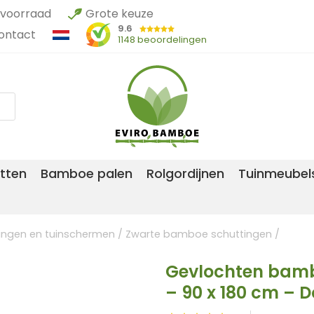
voorraad
Grote keuze
9.6
ontact
1148 beoordelingen
tten
Bamboe palen
Rolgordijnen
Tuinmeubel
ngen en tuinschermen
/
Zwarte bamboe schuttingen
/
Gevlochten bamb
– 90 x 180 cm – 