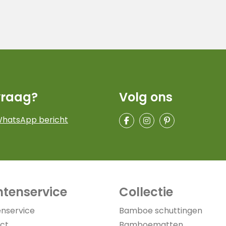
vraag?
Volg ons
WhatsApp bericht
ntenservice
Collectie
enservice
Bamboe schuttingen
ct
Bamboematten