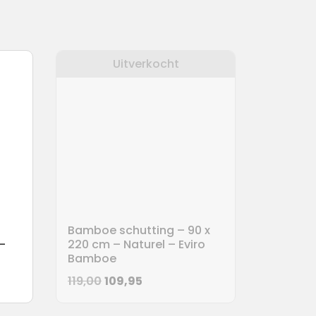
Uitverkocht
Bamboe schutting – 90 x
–
220 cm – Naturel – Eviro
Bamboe
Oorspronkelijke
Huidige
119,00
109,95
prijs
prijs