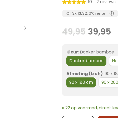
10
2 reviews
Of
3x
13,32
, 0% rente
Oorspr
H
49,95
39,95
prijs
p
was:
is
Kleur
:
Donker bamboe
49,95.
3
Donker bamboe
Na
Afmeting (b x h)
:
90 x 1
90 x 180 cm
90 x 20
22 op voorraad, direct le