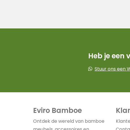
was:
is:
99,95.
94,95.
Heb je een 
Stuur ons een 
Eviro Bamboe
Kla
Ontdek de wereld van bamboe
Klant
meubels, accessoires en
Conta