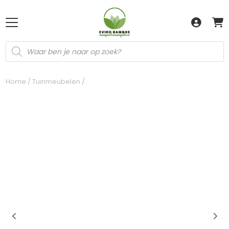
Producten
zoeken
Home
/
Tuinmeubelen
/