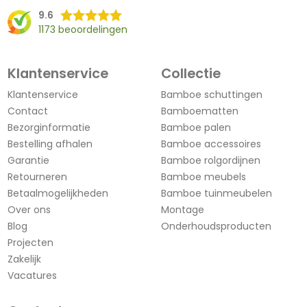
9.6
1173 beoordelingen
Klantenservice
Collectie
Klantenservice
Bamboe schuttingen
Contact
Bamboematten
Bezorginformatie
Bamboe palen
Bestelling afhalen
Bamboe accessoires
Garantie
Bamboe rolgordijnen
Retourneren
Bamboe meubels
Betaalmogelijkheden
Bamboe tuinmeubelen
Over ons
Montage
Blog
Onderhoudsproducten
Projecten
Zakelijk
Vacatures