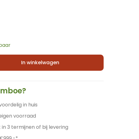
rbaar
In winkelwagen
amboe?
voordelig in huis
 eigen voorraad
 in 3 termijnen of bij levering
 €999,-*