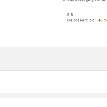
130
cm
aantal
9.6
Gebaseerd op
1148 