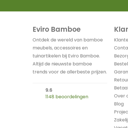
Eviro Bamboe
Kla
Ontdek de wereld van bamboe
Klant
meubels, accessoires en
Conta
tuinartikelen bij Eviro Bamboe.
Bezor
Altijd de nieuwste bamboe
Bestel
trends voor de allerbeste prijzen.
Garan
Retou
Betaa
9.6
Over 
1148 beoordelingen
Blog
Proje
Zakeli
Vacat