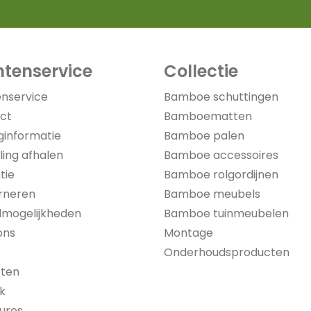
ntenservice
Collectie
enservice
Bamboe schuttingen
ct
Bamboematten
ginformatie
Bamboe palen
ling afhalen
Bamboe accessoires
tie
Bamboe rolgordijnen
rneren
Bamboe meubels
lmogelijkheden
Bamboe tuinmeubelen
ons
Montage
Onderhoudsproducten
cten
jk
ures