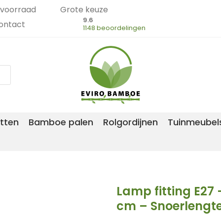
voorraad
Grote keuze
9.6
ontact
1148 beoordelingen
tten
Bamboe palen
Rolgordijnen
Tuinmeubel
Lamp fitting E27
cm – Snoerlengt