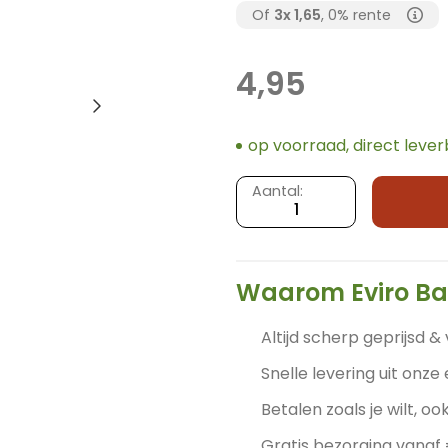
Of
3x
1,65
, 0% rente
4,95
op voorraad, direct leve
Lamp
Aantal:
fitting
E27
-
Zwart
Waarom Eviro B
-
Plafondkap
Altijd scherp geprijsd & 
Ø6,5
Snelle levering uit onze
cm
-
Betalen zoals je wilt, ook
Snoerlengte
Gratis bezorging vanaf