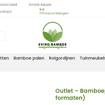
voorraad
Grote keuze
9.6
ontact
1173 beoordelingen
tten
Bamboe palen
Rolgordijnen
Tuinmeubel
Outlet – Bamboep
formaten)