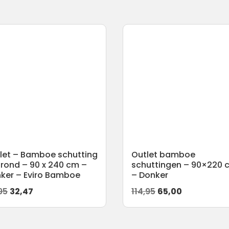
let – Bamboe schutting
Outlet bamboe
frond – 90 x 240 cm –
schuttingen – 90×220 
ker – Eviro Bamboe
– Donker
Oorspronkelijke
Huidige
Oorspronkelijke
Huidige
95
32,47
114,95
65,00
prijs
prijs
prijs
prijs
was:
is:
was:
is: