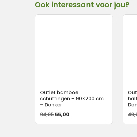
Ook interessant voor jou?
Outlet bamboe
Out
schuttingen – 90×200 cm
hal
– Donker
Don
Oorspronkelijke
Huidige
94,95
55,00
49,
prijs
prijs
was:
is: