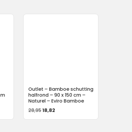
Outlet – Bamboe schutting
cm
halfrond – 90 x 150 cm –
Naturel – Eviro Bamboe
Oorspronkelijke
Huidige
28,95
18,82
prijs
prijs
was:
is: