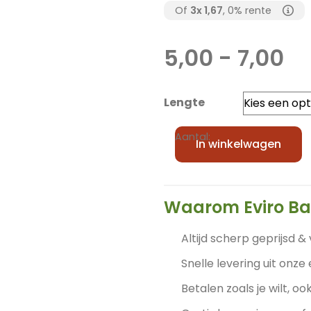
Of
3x
1,67
, 0% rente
Pr
5,00
-
7,00
5,
to
Lengte
7,
Outlet
Aantal:
In winkelwagen
-
Bamboepalen
naturel
(diverse
Waarom Eviro B
formaten)
aantal
Altijd scherp geprijsd & 
Snelle levering uit onze
Betalen zoals je wilt, ook