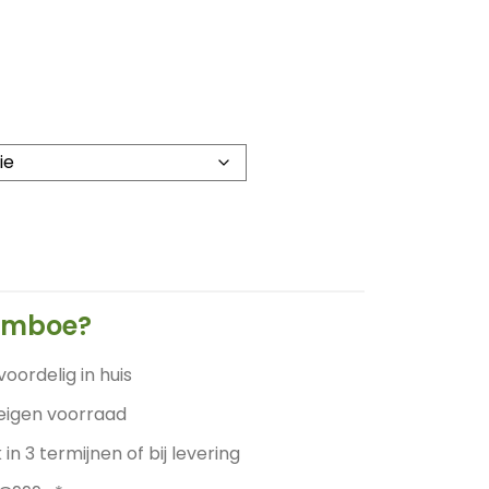
ijsklasse:
00
t
00
amboe?
voordelig in huis
 eigen voorraad
 in 3 termijnen of bij levering