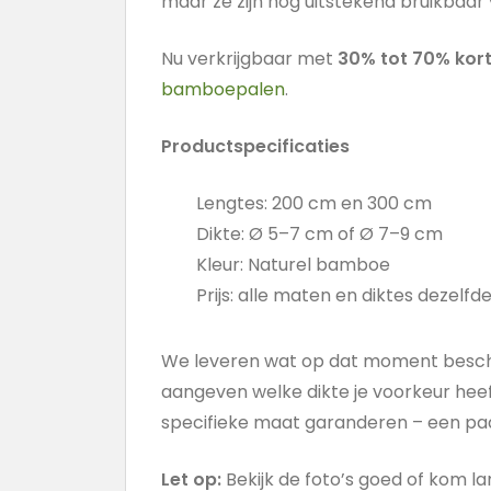
maar ze zijn nog uitstekend bruikbaar 
Nu verkrijgbaar met
30% tot 70% kort
bamboepalen
.
Productspecificaties
Lengtes: 200 cm en 300 cm
Dikte: Ø 5–7 cm of Ø 7–9 cm
Kleur: Naturel bamboe
Prijs: alle maten en diktes dezelfde
We leveren wat op dat moment beschikb
aangeven welke dikte je voorkeur he
specifieke maat garanderen – een paal
Let op:
Bekijk de foto’s goed of kom l