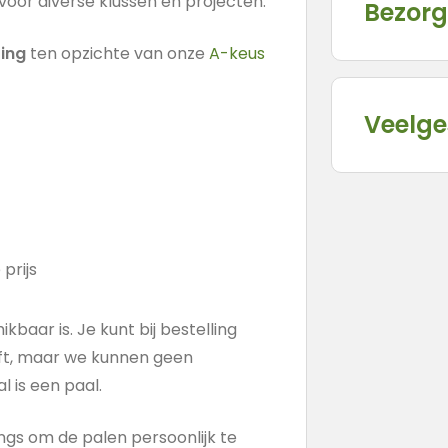
voor diverse klussen en projecten.
Bezorg
ing
ten opzichte van onze
A-keus
Veelge
 prijs
aar is. Je kunt bij bestelling
eft, maar we kunnen geen
 is een paal.
angs om de palen persoonlijk te