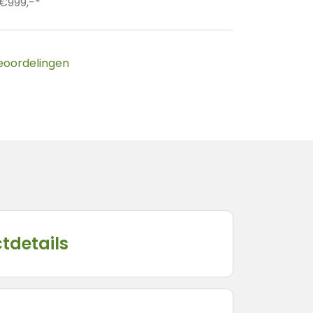
 €999,-*
beoordelingen
tdetails