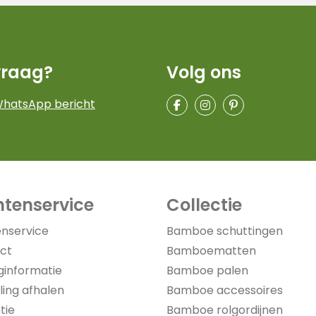
vraag?
Volg ons
WhatsApp bericht
ntenservice
Collectie
enservice
Bamboe schuttingen
ct
Bamboematten
ginformatie
Bamboe palen
ling afhalen
Bamboe accessoires
tie
Bamboe rolgordijnen