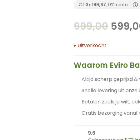
Of
3x
199,67
, 0% rente
Oorsp
999,00
599,0
prijs
was:
Uitverkocht
999,0
Waarom Eviro B
Altijd scherp geprijsd & 
Snelle levering uit onze
Betalen zoals je wilt, ook
Gratis bezorging vanaf
9.6