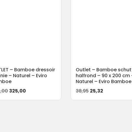
LET – Bamboe dressoir
Outlet – Bamboe schut
nie – Naturel – Eviro
halfrond – 90 x 200 cm 
mboe
Naturel – Eviro Bamboe
Oorspronkelijke
Huidige
Oorspronkelijke
Huidige
,00
325,00
38,95
25,32
prijs
prijs
prijs
prijs
was:
is:
was:
is:
495,00.
325,00.
38,95.
25,32.