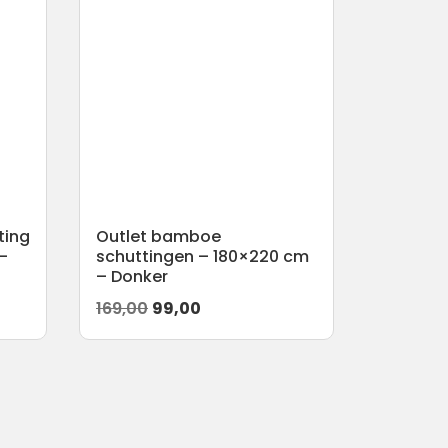
ting
Outlet bamboe
–
schuttingen – 180×220 cm
– Donker
Oorspronkelijke
Huidige
169,00
99,00
prijs
prijs
was:
is:
169,00.
99,00.