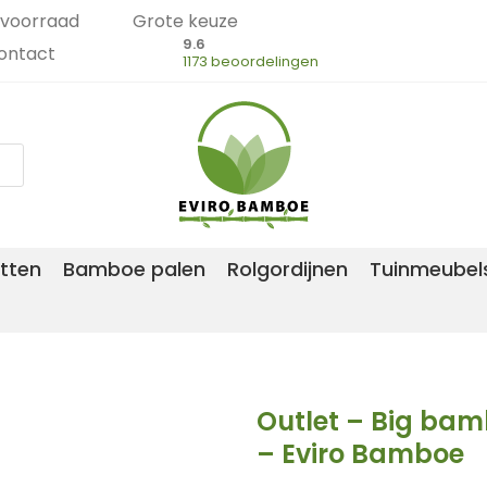
voorraad
Grote keuze
9.6
ontact
1173 beoordelingen
tten
Bamboe palen
Rolgordijnen
Tuinmeubel
Outlet – Big bam
– Eviro Bamboe