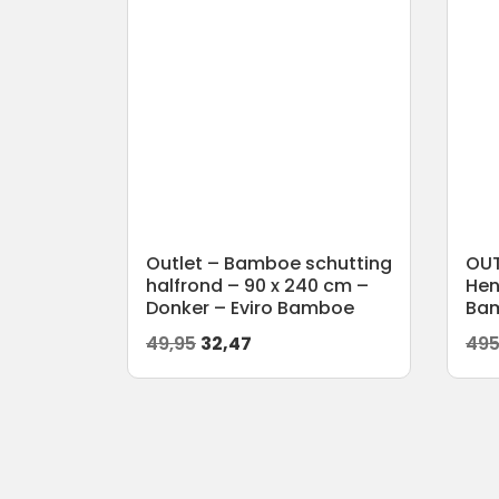
Outlet – Bamboe schutting
OUT
halfrond – 90 x 240 cm –
Hen
Donker – Eviro Bamboe
Ba
Oorspronkelijke
Huidige
49,95
32,47
495
prijs
prijs
was:
is:
49,95.
32,47.