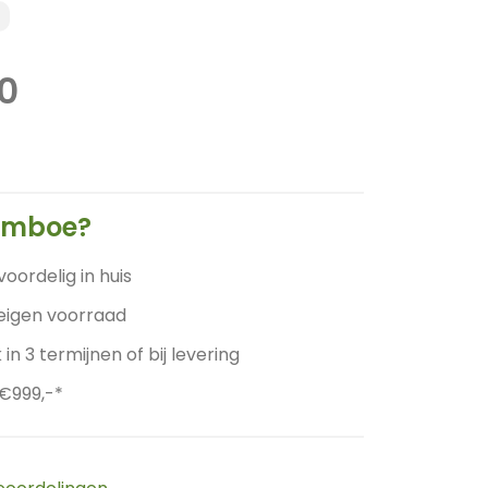
ronkelijke
Huidige
0
prijs
is:
0.
599,00.
amboe?
voordelig in huis
 eigen voorraad
 in 3 termijnen of bij levering
 €999,-*