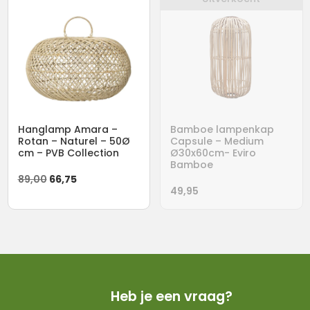
59,00.
44,25.
139,00.
104,25.
Hanglamp Amara –
Bamboe lampenkap
Rotan – Naturel – 50Ø
Capsule – Medium
cm – PVB Collection
Ø30x60cm- Eviro
Bamboe
Oorspronkelijke
Huidige
89,00
66,75
49,95
prijs
prijs
was:
is:
89,00.
66,75.
Heb je een vraag?