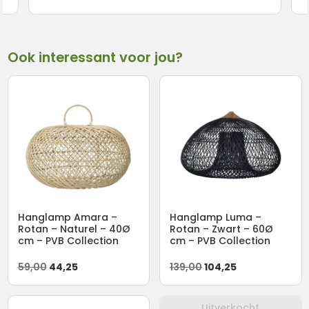
Ook interessant voor jou?
Hanglamp Amara –
Hanglamp Luma –
Rotan – Naturel – 40Ø
Rotan – Zwart – 60Ø
cm – PVB Collection
cm – PVB Collection
Oorspronkelijke
Huidige
Oorspronkelijke
Huidige
59,00
44,25
139,00
104,25
prijs
prijs
prijs
prijs
was:
is:
was:
is:
Uitverkocht